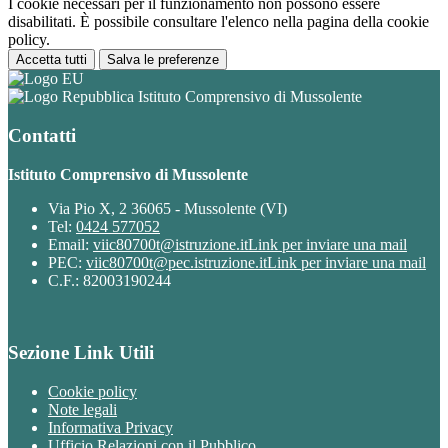
I cookie necessari per il funzionamento non possono essere
disabilitati. È possibile consultare l'elenco nella pagina della cookie
policy.
Accetta tutti
Salva le preferenze
Istituto Comprensivo di Mussolente
Contatti
Istituto Comprensivo di Mussolente
Via Pio X, 2 36065 - Mussolente (VI)
Tel:
0424 577052
Email:
viic80700t@istruzione.it
Link per inviare una mail
PEC:
viic80700t@pec.istruzione.it
Link per inviare una mail
C.F.: 82003190244
Sezione Link Utili
Cookie policy
Note legali
Informativa Privacy
Ufficio Relazioni con il Pubblico