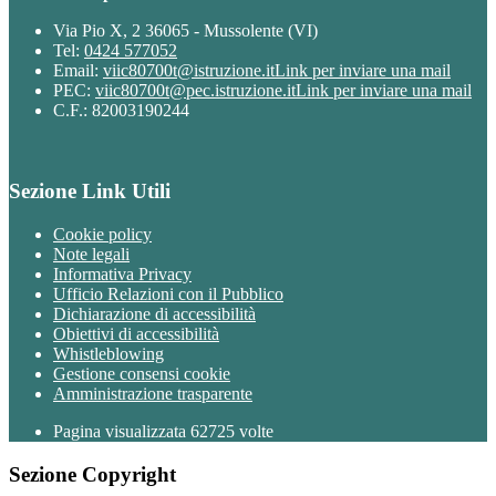
Via Pio X, 2 36065 - Mussolente (VI)
Tel:
0424 577052
Email:
viic80700t@istruzione.it
Link per inviare una mail
PEC:
viic80700t@pec.istruzione.it
Link per inviare una mail
C.F.: 82003190244
Sezione Link Utili
Cookie policy
Note legali
Informativa Privacy
Ufficio Relazioni con il Pubblico
Dichiarazione di accessibilità
Obiettivi di accessibilità
Whistleblowing
Gestione consensi cookie
Amministrazione trasparente
Pagina visualizzata
62725
volte
Sezione Copyright