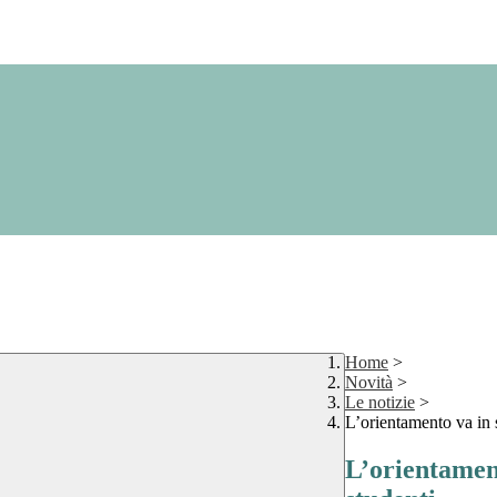
Home
>
Novità
>
Le notizie
>
L’orientamento va in s
L’orientament