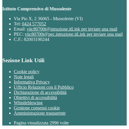
Istituto Comprensivo di Mussolente
Via Pio X, 2 36065 - Mussolente (VI)
Tel:
0424 577052
Email:
viic80700t@istruzione.it
Link per inviare una mail
PEC:
viic80700t@pec.istruzione.it
Link per inviare una mail
C.F.: 82003190244
Sezione Link Utili
Cookie policy
Note legali
Informativa Privacy
Ufficio Relazioni con il Pubblico
Dichiarazione di accessibilità
Obiettivi di accessibilità
Whistleblowing
Gestione consensi cookie
Amministrazione trasparente
Pagina visualizzata
2996
volte