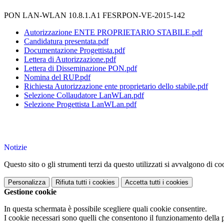
PON LAN-WLAN 10.8.1.A1 FESRPON-VE-2015-142
Autorizzazione ENTE PROPRIETARIO STABILE.pdf
Candidatura presentata.pdf
Documentazione Progettista.pdf
Lettera di Autorizzazione.pdf
Lettera di Disseminazione PON.pdf
Nomina del RUP.pdf
Richiesta Autorizzazione ente proprietario dello stabile.pdf
Selezione Collaudatore LanWLan.pdf
Selezione Progettista LanWLan.pdf
Notizie
Questo sito o gli strumenti terzi da questo utilizzati si avvalgono di coo
Personalizza
Rifiuta tutti
i cookies
Accetta tutti
i cookies
Gestione cookie
In questa schermata è possibile scegliere quali cookie consentire.
I cookie necessari sono quelli che consentono il funzionamento della pi