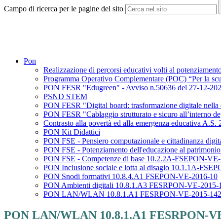
Campo di ricerca per le pagine del sito
Pon
Realizzazione di percorsi educativi volti al potenziamento
Programma Operativo Complementare (POC) “Per la scuo
PON FESR "Edugreen" - Avviso n.50636 del 27-12-20
PSND STEM
PON FESR "Digital board: trasformazione digitale nell
PON FESR "Cablaggio strutturato e sicuro all’interno d
Contrasto alla povertà ed alla emergenza educativa A.S
PON Kit Didattici
PON FSE - Pensiero computazionale e cittadinanza di
PON FSE - Potenziamento dell'educazione al patrimonio
PON FSE - Competenze di base 10.2.2A-FSEPON-VE-
PON Inclusione sociale e lotta al disagio 10.1.1A-FS
PON Snodi formativi 10.8.4.A1 FSEPON-VE-2016-10
PON Ambienti digitali 10.8.1.A3 FESRPON-VE-2015-
PON LAN/WLAN 10.8.1.A1 FESRPON-VE-2015-14
PON LAN/WLAN 10.8.1.A1 FESRPON-VE