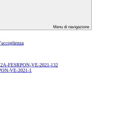
Menu di navigazione
l’accoglienza
1 13.1.2A-FESRPON-VE-2021-132
ESRPON-VE-2021-1