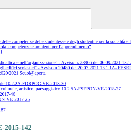
 delle competenze delle studentesse e degli studenti e per la socialità e 
la, competenze e ambienti per l’apprendimento”
21
a didattica e nell’organizzazione" - Avviso n. 28966 del 06.09.202
egli edifici scolastici" - Avviso n.20480 del 20.07.2021 13.1.1A- F
. 2020/2021 Scuol@aperta
gitale 10.2.2A-FDRPOC-VE-2018-30
 culturale, artistico, paesaggistico 10.2.5A-FSEPON-VE-2018-27
2017-46
EPON-VE-2017-25
187
2
-2015-142