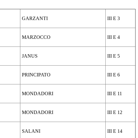
GARZANTI
III E 3
MARZOCCO
III E 4
JANUS
III E 5
PRINCIPATO
III E 6
MONDADORI
III E 11
MONDADORI
III E 12
SALANI
III E 14