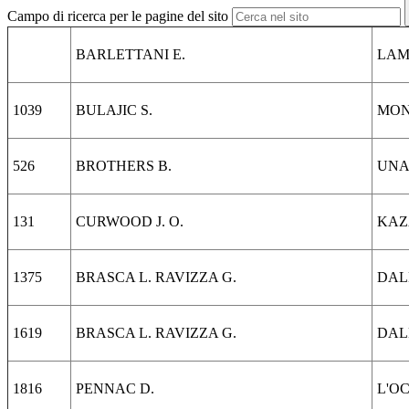
Campo di ricerca per le pagine del sito
BARLETTANI E.
LAM
1039
BULAJIC S.
MON
526
BROTHERS B.
UNA 
131
CURWOOD J. O.
KAZ
1375
BRASCA L. RAVIZZA G.
DAL
1619
BRASCA L. RAVIZZA G.
DAL
1816
PENNAC D.
L'O