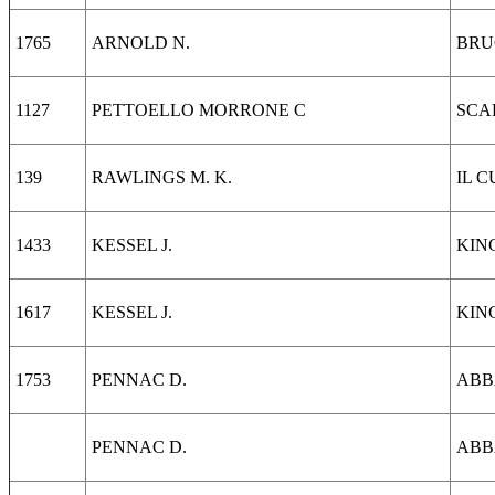
1765
ARNOLD N.
BRU
1127
PETTOELLO MORRONE C
SCA
139
RAWLINGS M. K.
IL 
1433
KESSEL J.
KIN
1617
KESSEL J.
KIN
1753
PENNAC D.
ABB
PENNAC D.
ABB