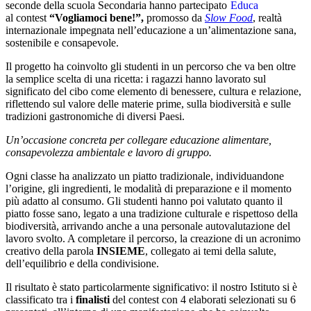
seconde della scuola Secondaria hanno partecipato
al contest
“Vogliamoci bene!”,
promosso da
Slow Food
, realtà
internazionale impegnata nell’educazione a un’alimentazione sana,
sostenibile e consapevole.
Il progetto ha coinvolto gli studenti in un percorso che va ben oltre
la semplice scelta di una ricetta: i ragazzi hanno lavorato sul
significato del cibo come elemento di benessere, cultura e relazione,
riflettendo sul valore delle materie prime, sulla biodiversità e sulle
tradizioni gastronomiche di diversi Paesi.
Un’occasione concreta per collegare educazione alimentare,
consapevolezza ambientale e lavoro di gruppo.
Ogni classe ha analizzato un piatto tradizionale, individuandone
l’origine, gli ingredienti, le modalità di preparazione e il momento
più adatto al consumo. Gli studenti hanno poi valutato quanto il
piatto fosse sano, legato a una tradizione culturale e rispettoso della
biodiversità, arrivando anche a una personale autovalutazione del
lavoro svolto. A completare il percorso, la creazione di un acronimo
creativo della parola
INSIEME
, collegato ai temi della salute,
dell’equilibrio e della condivisione.
Il risultato è stato particolarmente significativo: il nostro Istituto si è
classificato tra i
finalisti
del contest con 4 elaborati selezionati su 6