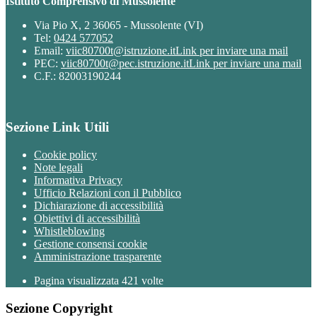
Istituto Comprensivo di Mussolente
Via Pio X, 2 36065 - Mussolente (VI)
Tel:
0424 577052
Email:
viic80700t@istruzione.it
Link per inviare una mail
PEC:
viic80700t@pec.istruzione.it
Link per inviare una mail
C.F.: 82003190244
Sezione Link Utili
Cookie policy
Note legali
Informativa Privacy
Ufficio Relazioni con il Pubblico
Dichiarazione di accessibilità
Obiettivi di accessibilità
Whistleblowing
Gestione consensi cookie
Amministrazione trasparente
Pagina visualizzata
421
volte
Sezione Copyright