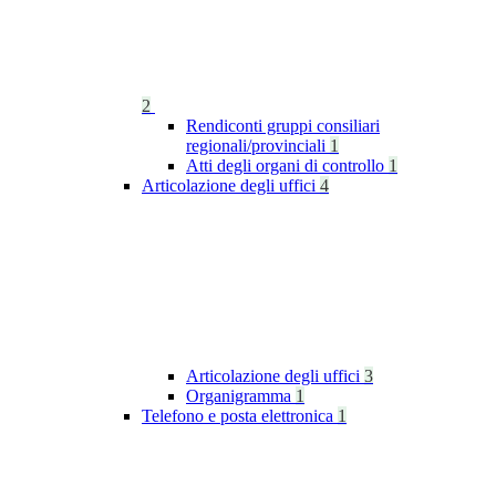
2
Rendiconti gruppi consiliari
regionali/provinciali
1
Atti degli organi di controllo
1
Articolazione degli uffici
4
Articolazione degli uffici
3
Organigramma
1
Telefono e posta elettronica
1