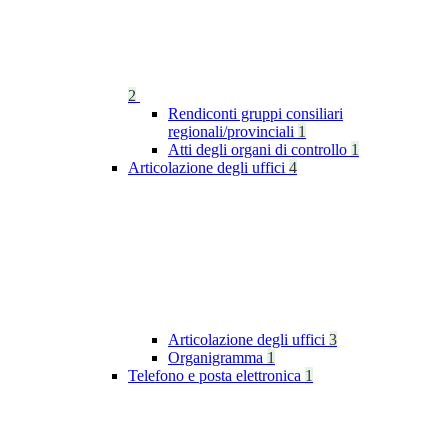
2
Rendiconti gruppi consiliari
regionali/provinciali
1
Atti degli organi di controllo
1
Articolazione degli uffici
4
Articolazione degli uffici
3
Organigramma
1
Telefono e posta elettronica
1