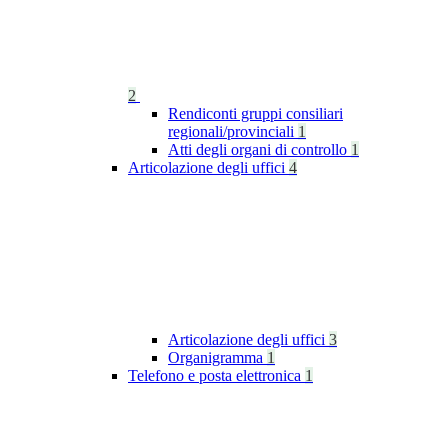
2
Rendiconti gruppi consiliari
regionali/provinciali
1
Atti degli organi di controllo
1
Articolazione degli uffici
4
Articolazione degli uffici
3
Organigramma
1
Telefono e posta elettronica
1