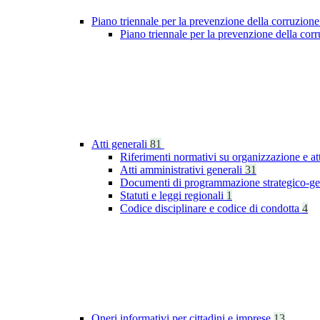
Piano triennale per la prevenzione della corruzione
Piano triennale per la prevenzione della co
Atti generali
81
Riferimenti normativi su organizzazione e at
Atti amministrativi generali
31
Documenti di programmazione strategico-ge
Statuti e leggi regionali
1
Codice disciplinare e codice di condotta
4
Oneri informativi per cittadini e imprese
13