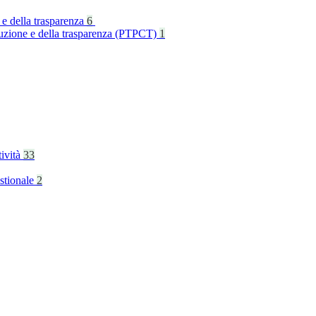
 e della trasparenza
6
rruzione e della trasparenza (PTPCT)
1
tività
33
stionale
2