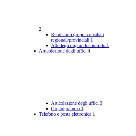
2
Rendiconti gruppi consiliari
regionali/provinciali
1
Atti degli organi di controllo
1
Articolazione degli uffici
4
Articolazione degli uffici
3
Organigramma
1
Telefono e posta elettronica
1