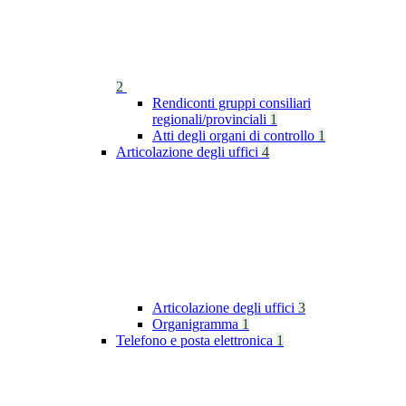
2
Rendiconti gruppi consiliari
regionali/provinciali
1
Atti degli organi di controllo
1
Articolazione degli uffici
4
Articolazione degli uffici
3
Organigramma
1
Telefono e posta elettronica
1