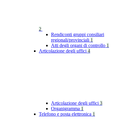
2
Rendiconti gruppi consiliari
regionali/provinciali
1
Atti degli organi di controllo
1
Articolazione degli uffici
4
Articolazione degli uffici
3
Organigramma
1
Telefono e posta elettronica
1