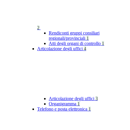
2
Rendiconti gruppi consiliari
regionali/provinciali
1
Atti degli organi di controllo
1
Articolazione degli uffici
4
Articolazione degli uffici
3
Organigramma
1
Telefono e posta elettronica
1