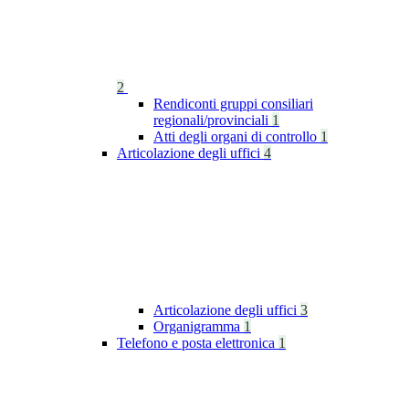
2
Rendiconti gruppi consiliari
regionali/provinciali
1
Atti degli organi di controllo
1
Articolazione degli uffici
4
Articolazione degli uffici
3
Organigramma
1
Telefono e posta elettronica
1