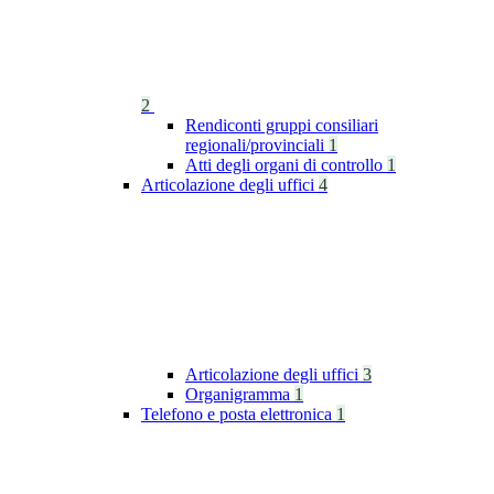
2
Rendiconti gruppi consiliari
regionali/provinciali
1
Atti degli organi di controllo
1
Articolazione degli uffici
4
Articolazione degli uffici
3
Organigramma
1
Telefono e posta elettronica
1