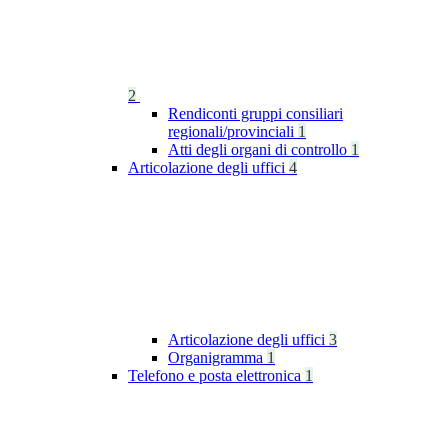
2
Rendiconti gruppi consiliari
regionali/provinciali
1
Atti degli organi di controllo
1
Articolazione degli uffici
4
Articolazione degli uffici
3
Organigramma
1
Telefono e posta elettronica
1