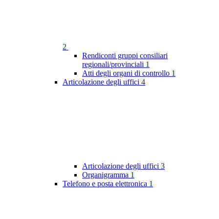
2
Rendiconti gruppi consiliari
regionali/provinciali
1
Atti degli organi di controllo
1
Articolazione degli uffici
4
Articolazione degli uffici
3
Organigramma
1
Telefono e posta elettronica
1