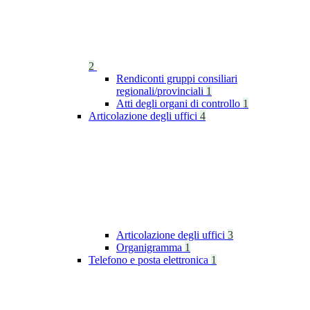
2
Rendiconti gruppi consiliari
regionali/provinciali
1
Atti degli organi di controllo
1
Articolazione degli uffici
4
Articolazione degli uffici
3
Organigramma
1
Telefono e posta elettronica
1