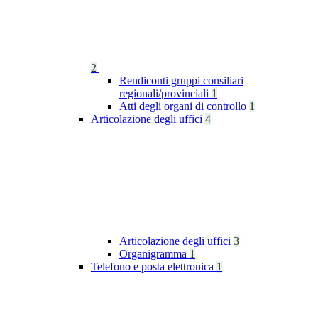
2
Rendiconti gruppi consiliari
regionali/provinciali
1
Atti degli organi di controllo
1
Articolazione degli uffici
4
Articolazione degli uffici
3
Organigramma
1
Telefono e posta elettronica
1