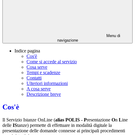
Menu di
navigazione
Indice pagina
Cos'è
Come si accede al servizio
Cosa serve
Tempi e scadenze
Contatti
Ulteriori informazioni
A cosa serve
Descrizione breve
Cos'è
Il Servizio Istanze OnLine (
alias POLIS -
P
resentazione
O
n
L
ine
delle
IS
tanze) permette di effettuare in modalità digitale la
presentazione delle domande connesse ai principali procedimenti