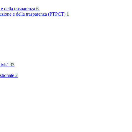
 e della trasparenza
6
rruzione e della trasparenza (PTPCT)
1
tività
33
stionale
2