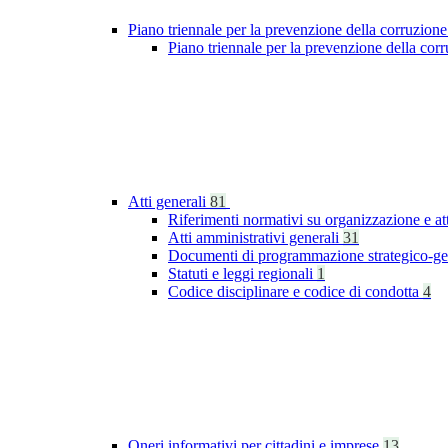
Piano triennale per la prevenzione della corruzione
Piano triennale per la prevenzione della co
Atti generali
81
Riferimenti normativi su organizzazione e at
Atti amministrativi generali
31
Documenti di programmazione strategico-ge
Statuti e leggi regionali
1
Codice disciplinare e codice di condotta
4
Oneri informativi per cittadini e imprese
13