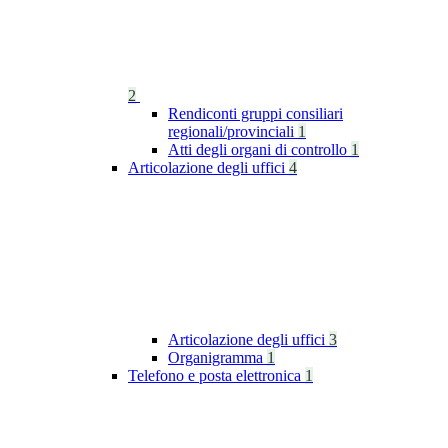
2
Rendiconti gruppi consiliari
regionali/provinciali
1
Atti degli organi di controllo
1
Articolazione degli uffici
4
Articolazione degli uffici
3
Organigramma
1
Telefono e posta elettronica
1