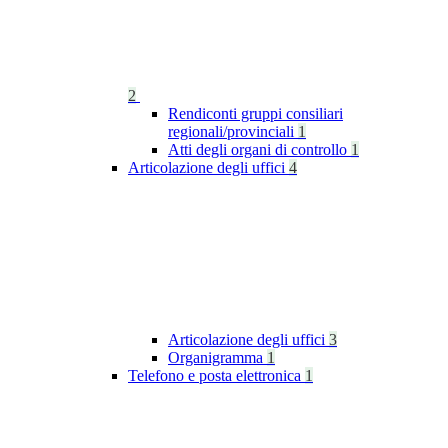
2
Rendiconti gruppi consiliari
regionali/provinciali
1
Atti degli organi di controllo
1
Articolazione degli uffici
4
Articolazione degli uffici
3
Organigramma
1
Telefono e posta elettronica
1