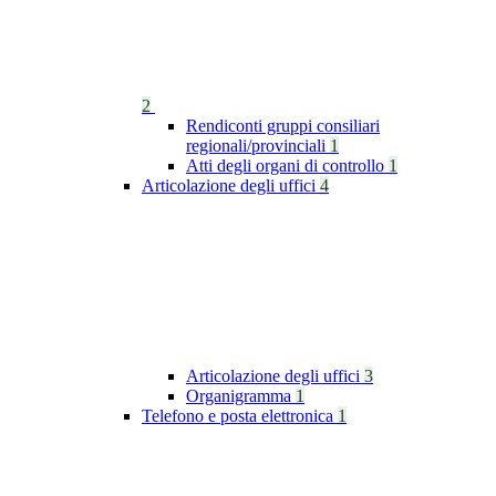
2
Rendiconti gruppi consiliari
regionali/provinciali
1
Atti degli organi di controllo
1
Articolazione degli uffici
4
Articolazione degli uffici
3
Organigramma
1
Telefono e posta elettronica
1