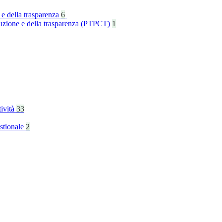
 e della trasparenza
6
rruzione e della trasparenza (PTPCT)
1
tività
33
stionale
2