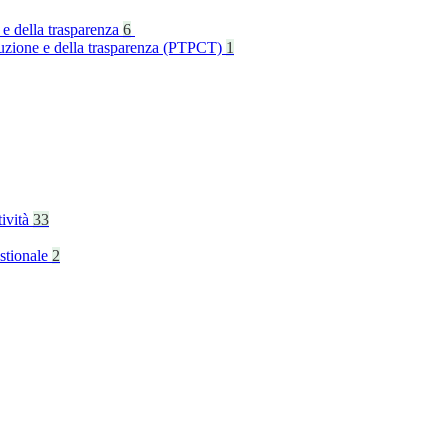
 e della trasparenza
6
rruzione e della trasparenza (PTPCT)
1
tività
33
stionale
2