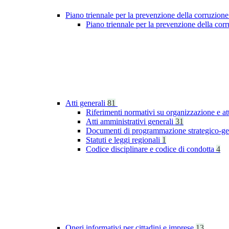
Piano triennale per la prevenzione della corruzione
Piano triennale per la prevenzione della co
Atti generali
81
Riferimenti normativi su organizzazione e at
Atti amministrativi generali
31
Documenti di programmazione strategico-ge
Statuti e leggi regionali
1
Codice disciplinare e codice di condotta
4
Oneri informativi per cittadini e imprese
13