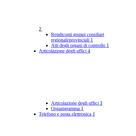
2
Rendiconti gruppi consiliari
regionali/provinciali
1
Atti degli organi di controllo
1
Articolazione degli uffici
4
Articolazione degli uffici
3
Organigramma
1
Telefono e posta elettronica
1