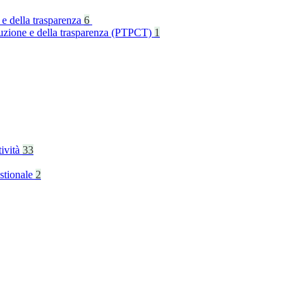
 e della trasparenza
6
rruzione e della trasparenza (PTPCT)
1
tività
33
stionale
2