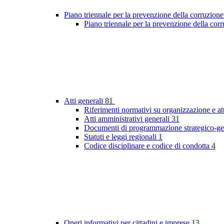
Piano triennale per la prevenzione della corruzione
Piano triennale per la prevenzione della co
Atti generali
81
Riferimenti normativi su organizzazione e at
Atti amministrativi generali
31
Documenti di programmazione strategico-ge
Statuti e leggi regionali
1
Codice disciplinare e codice di condotta
4
Oneri informativi per cittadini e imprese
13