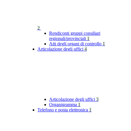
2
Rendiconti gruppi consiliari
regionali/provinciali
1
Atti degli organi di controllo
1
Articolazione degli uffici
4
Articolazione degli uffici
3
Organigramma
1
Telefono e posta elettronica
1