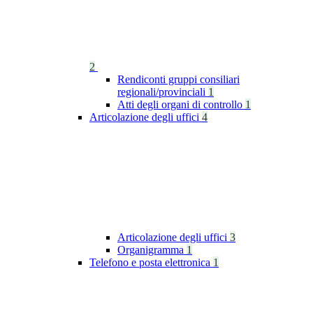
2
Rendiconti gruppi consiliari
regionali/provinciali
1
Atti degli organi di controllo
1
Articolazione degli uffici
4
Articolazione degli uffici
3
Organigramma
1
Telefono e posta elettronica
1