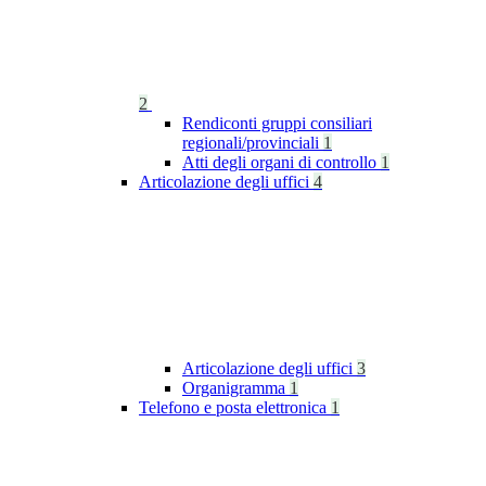
2
Rendiconti gruppi consiliari
regionali/provinciali
1
Atti degli organi di controllo
1
Articolazione degli uffici
4
Articolazione degli uffici
3
Organigramma
1
Telefono e posta elettronica
1