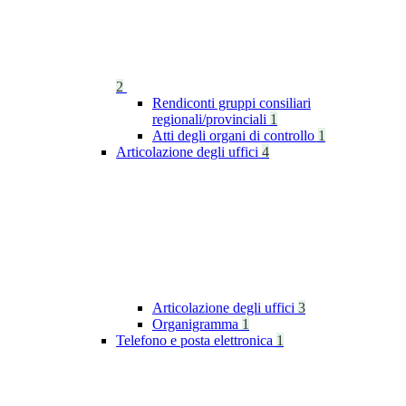
2
Rendiconti gruppi consiliari
regionali/provinciali
1
Atti degli organi di controllo
1
Articolazione degli uffici
4
Articolazione degli uffici
3
Organigramma
1
Telefono e posta elettronica
1