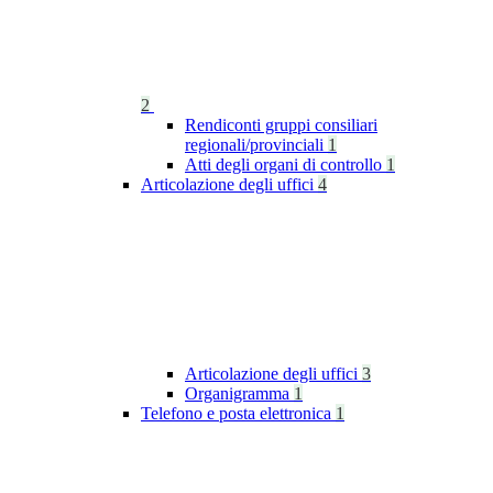
2
Rendiconti gruppi consiliari
regionali/provinciali
1
Atti degli organi di controllo
1
Articolazione degli uffici
4
Articolazione degli uffici
3
Organigramma
1
Telefono e posta elettronica
1