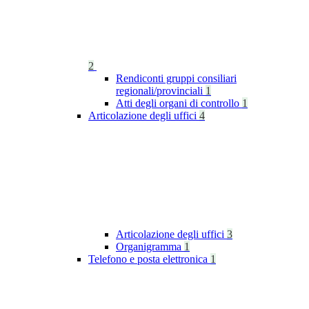
2
Rendiconti gruppi consiliari
regionali/provinciali
1
Atti degli organi di controllo
1
Articolazione degli uffici
4
Articolazione degli uffici
3
Organigramma
1
Telefono e posta elettronica
1