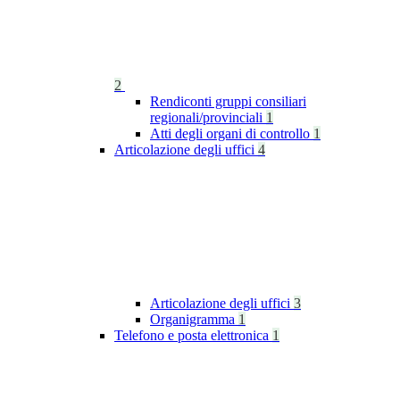
2
Rendiconti gruppi consiliari
regionali/provinciali
1
Atti degli organi di controllo
1
Articolazione degli uffici
4
Articolazione degli uffici
3
Organigramma
1
Telefono e posta elettronica
1