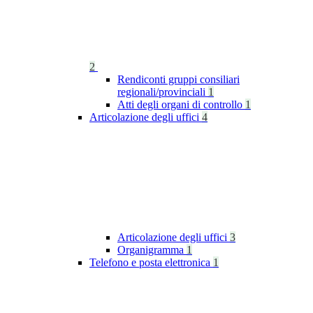
2
Rendiconti gruppi consiliari
regionali/provinciali
1
Atti degli organi di controllo
1
Articolazione degli uffici
4
Articolazione degli uffici
3
Organigramma
1
Telefono e posta elettronica
1