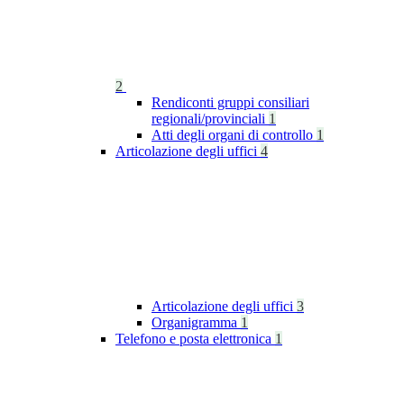
2
Rendiconti gruppi consiliari
regionali/provinciali
1
Atti degli organi di controllo
1
Articolazione degli uffici
4
Articolazione degli uffici
3
Organigramma
1
Telefono e posta elettronica
1